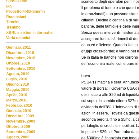
Formazione
sconcerto degli operatori per il r
IAS
Il problema di fondo è che questi m
Progetto FIRB-Smefin
internazionali) non possono stare s
Recensioni
cittadini. Decine o centinaia di mili
Tirocini
banche, delle famiglie e delle imp
Trentino
Senza questi interventi il sistema a
XBRL e sistemi informativi
Varia umanità
assegnare forti trasferimenti di de
equa ed efficiente. Quando l'aiuto 
Gennaio, 2011
gruppi cross-border, e vanno per f
Dicembre, 2010
Se in Italia le banche non corrono 
Novembre, 2010
Ottobre, 2010
dell'economia reale, come pare int
Settembre, 2010
Agosto, 2010
Luca
Luglio, 2010
PS 24/11 mattina e sera: Annunci
Giugno, 2010
valore di Borsa; il Governo USA gar
Maggio, 2010
e immetterà altri $20md di liquidi
Aprile, 2010
Marzo, 2010
cui sopra. In cambio otterrà $27m
Febbraio, 2010
dividendo dell'8%. L'intervento di 
Gennaio, 2010
azioni in essere. Trovate da ques
Dicembre, 2009
seconda perdita (fino a $5md, a ca
Novembre, 2009
portafoglio di crediti immobiliari. L
Ottobre, 2009
imputate + $29md. Pare roba da poc
Settembre, 2009
Agosto, 2009
da $300md è finanziato con fondi