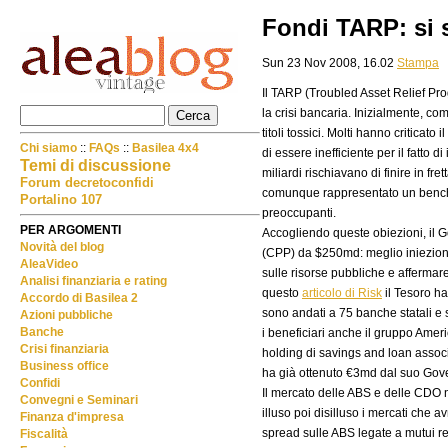
Fondi TARP: si 
Sun 23 Nov 2008, 16.02
Stampa
Il TARP (Troubled Asset Relief Pr
la crisi bancaria. Inizialmente, co
titoli tossici. Molti hanno criticat
Chi siamo
::
FAQs
::
Basilea 4x4
di essere inefficiente per il fatto d
Temi di discussione
miliardi rischiavano di finire in fr
Forum decretoconfidi
comunque rappresentato un benchma
Portalino 107
preoccupanti.
PER ARGOMENTI
Accogliendo queste obiezioni, il 
Novità del blog
(CPP) da $250md: meglio iniezioni 
AleaVideo
sulle risorse pubbliche e affermare
Analisi finanziaria e rating
questo
articolo di Risk
il Tesoro h
Accordo di Basilea 2
sono andati a 75 banche statali e
Azioni pubbliche
Banche
i beneficiari anche il gruppo Ameri
Crisi finanziaria
holding di savings and loan assoc
Business office
ha già ottenuto €3md dal suo Gove
Confidi
Il mercato delle ABS e delle CDO n
Convegni e Seminari
illuso poi disilluso i mercati che
Finanza d'impresa
spread sulle ABS legate a mutui r
Fiscalità