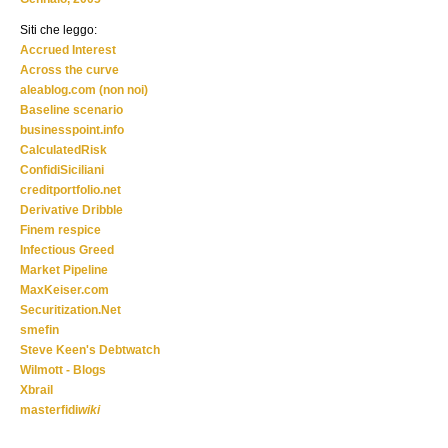
Siti che leggo:
Accrued Interest
Across the curve
aleablog.com (non noi)
Baseline scenario
businesspoint.info
CalculatedRisk
ConfidiSiciliani
creditportfolio.net
Derivative Dribble
Finem respice
Infectious Greed
Market Pipeline
MaxKeiser.com
Securitization.Net
smefin
Steve Keen's Debtwatch
Wilmott - Blogs
Xbrail
masterfidi
wiki