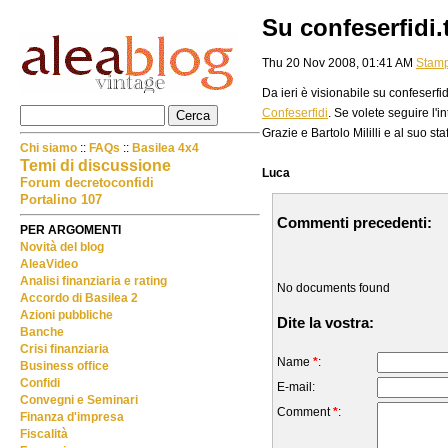
Su confeserfidi.t
Thu 20 Nov 2008, 01:41 AM
Stam
Da ieri è visionabile su confeserfidi
Confeserfidi
. Se volete seguire l'i
Grazie e Bartolo Mililli e al suo staf
Chi siamo
::
FAQs
::
Basilea 4x4
Temi di discussione
Luca
Forum decretoconfidi
Portalino 107
Commenti precedenti:
PER ARGOMENTI
Novità del blog
AleaVideo
Analisi finanziaria e rating
No documents found
Accordo di Basilea 2
Azioni pubbliche
Dite la vostra:
Banche
Crisi finanziaria
Name
*
:
Business office
Confidi
E-mail:
Convegni e Seminari
Comment
*
:
Finanza d'impresa
Fiscalità