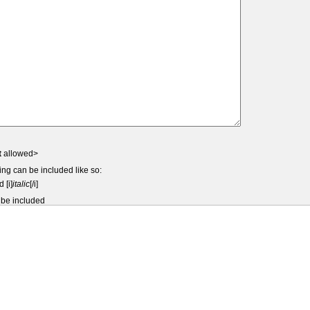
t
allowed>
ing can be included like so:
d [i]
italic
[/i]
 be included