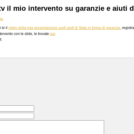
v il mio intervento su garanzie e aiuti d
pa
.tv il
video della mia presentazione sugli aiuti di Stato in forma di garanzia
, registr
ntervento con le slide, le trovate
qui
.
f.