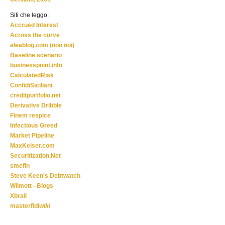
Siti che leggo:
Accrued Interest
Across the curve
aleablog.com (non noi)
Baseline scenario
businesspoint.info
CalculatedRisk
ConfidiSiciliani
creditportfolio.net
Derivative Dribble
Finem respice
Infectious Greed
Market Pipeline
MaxKeiser.com
Securitization.Net
smefin
Steve Keen's Debtwatch
Wilmott - Blogs
Xbrail
masterfidi
wiki