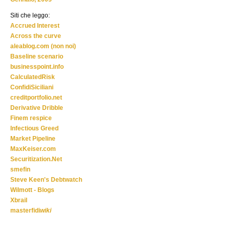
Siti che leggo:
Accrued Interest
Across the curve
aleablog.com (non noi)
Baseline scenario
businesspoint.info
CalculatedRisk
ConfidiSiciliani
creditportfolio.net
Derivative Dribble
Finem respice
Infectious Greed
Market Pipeline
MaxKeiser.com
Securitization.Net
smefin
Steve Keen's Debtwatch
Wilmott - Blogs
Xbrail
masterfidi
wiki