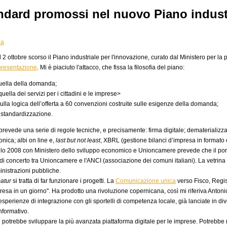
andard promossi nel nuovo Piano indust
pa
il 2 ottobre scorso il Piano industriale per l'innovazione, curato dal Ministero per l
 presentazione
. Mi è piaciuto l'attacco, che fissa la filosofia del piano:
 quella della domanda;
quella dei servizi per i cittadini e le imprese>
 sulla logica dell’offerta a 60 convenzioni costruite sulle esigenze della domanda;
 standardizzazione.
 prevede una serie di regole tecniche, e precisamente: firma digitale; demateriali
onica; albi on line e,
last but not least
, XBRL (gestione bilanci d’impresa in formato
ocollo 2008 con Ministero dello sviluppo economico e Unioncamere prevede che il po
di concerto tra Unioncamere e l'ANCI (associazione dei comuni italiani). La vetrina 
nistrazioni pubbliche.
atur
si tratta di far funzionare i progetti. La
Comunicazione unica
verso Fisco, Regis
esa in un giorno". Ha prodotto una rivoluzione copernicana, così mi riferiva Antonio 
sperienze di integrazione con gli sportelli di competenza locale, già lanciate in 
nformativo.
se potrebbe sviluppare la più avanzata piattaforma digitale per le imprese. Potrebb