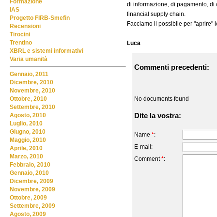
Formazione
di informazione, di pagamento, di
IAS
financial supply chain.
Progetto FIRB-Smefin
Facciamo il possibile per "aprire"
Recensioni
Tirocini
Trentino
Luca
XBRL e sistemi informativi
Varia umanità
Commenti precedenti:
Gennaio, 2011
Dicembre, 2010
Novembre, 2010
No documents found
Ottobre, 2010
Settembre, 2010
Dite la vostra:
Agosto, 2010
Luglio, 2010
Giugno, 2010
Name
*
:
Maggio, 2010
E-mail:
Aprile, 2010
Marzo, 2010
Comment
*
:
Febbraio, 2010
Gennaio, 2010
Dicembre, 2009
Novembre, 2009
Ottobre, 2009
Settembre, 2009
Agosto, 2009