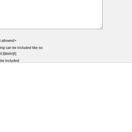
t
allowed>
ing can be included like so:
d [i]
italic
[/i]
 be included