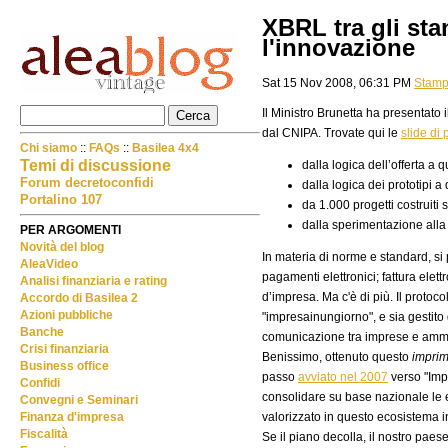
XBRL tra gli st
l'innovazione
Sat 15 Nov 2008, 06:31 PM
Stam
Il Ministro Brunetta ha presentato 
dal CNIPA. Trovate qui le
slide di
Chi siamo
::
FAQs
::
Basilea 4x4
Temi di discussione
dalla logica dell’offerta a
Forum decretoconfidi
dalla logica dei prototipi a 
Portalino 107
da 1.000 progetti costruiti
dalla sperimentazione alla
PER ARGOMENTI
Novità del blog
In materia di norme e standard, si
AleaVideo
pagamenti elettronici; fattura elettr
Analisi finanziaria e rating
d’impresa. Ma c'è di più. Il prot
Accordo di Basilea 2
Azioni pubbliche
"impresainungiorno", e sia gestito 
Banche
comunicazione tra imprese e ammi
Crisi finanziaria
Benissimo, ottenuto questo
imprim
Business office
passo
avviato nel 2007
verso "Impr
Confidi
consolidare su base nazionale le e
Convegni e Seminari
valorizzato in questo ecosistema i
Finanza d'impresa
Fiscalità
Se il piano decolla, il nostro pae