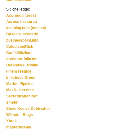
Siti che leggo:
Accrued Interest
Across the curve
aleablog.com (non noi)
Baseline scenario
businesspoint.info
CalculatedRisk
ConfidiSiciliani
creditportfolio.net
Derivative Dribble
Finem respice
Infectious Greed
Market Pipeline
MaxKeiser.com
Securitization.Net
smefin
Steve Keen's Debtwatch
Wilmott - Blogs
Xbrail
masterfidi
wiki