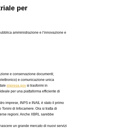
riale per
a pubblica amministrazione e l’innovazione e
zzazione e conservazione documenti;
 elettronico) e comunicazione unica
rtale
impresa.gov
si trasformi in
ideale per una piattaforma efficiente di
tro imprese, INPS e INAIL è stato il primo
Tonini di Infocamere. Ora si tratta di
diverse regioni. Anche XBRL sarebbe
e nascere un grande mercato di nuovi servizi