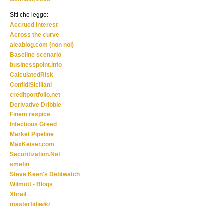
Siti che leggo:
Accrued Interest
Across the curve
aleablog.com (non noi)
Baseline scenario
businesspoint.info
CalculatedRisk
ConfidiSiciliani
creditportfolio.net
Derivative Dribble
Finem respice
Infectious Greed
Market Pipeline
MaxKeiser.com
Securitization.Net
smefin
Steve Keen's Debtwatch
Wilmott - Blogs
Xbrail
masterfidi
wiki