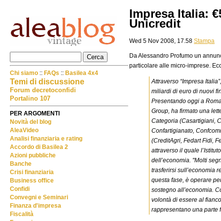
Impresa Italia: 
Unicredit
Wed 5 Nov 2008, 17.58
Stampa
Da Alessandro Profumo un annuncio
particolare alle micro-imprese. Ecc
Chi siamo
::
FAQs
::
Basilea 4x4
Temi di discussione
Attraverso “Impresa Italia
Forum decretoconfidi
miliardi di euro di nuovi f
Portalino 107
Presentando oggi a Roma 
Group, ha firmato una lette
PER ARGOMENTI
Categoria (Casartigiani, 
Novità del blog
AleaVideo
Confartigianato, Confcomm
Analisi finanziaria e rating
(CreditAgri, Fedart Fidi, F
Accordo di Basilea 2
attraverso il quale l’Istit
Azioni pubbliche
dell’economia. "Molti segna
Banche
trasferirsi sull’economia 
Crisi finanziaria
questa fase, è operare per 
Business office
Confidi
sostegno all’economia. Co
Convegni e Seminari
volontà di essere al fianco
Finanza d'impresa
rappresentano una parte f
Fiscalità