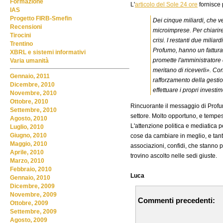
Formazione
L'
articolo del Sole 24 ore
fornisce 
IAS
Progetto FIRB-Smefin
Dei cinque miliardi, che ve
Recensioni
microimprese. Per chiarire
Tirocini
crisi. I restanti due milia
Trentino
Profumo, hanno un fatturat
XBRL e sistemi informativi
promette l'amministratore 
Varia umanità
meritano di riceverli». Co
Gennaio, 2011
rafforzamento della gesti
Dicembre, 2010
effettuare i propri investim
Novembre, 2010
Ottobre, 2010
Rincuorante il messaggio di Profum
Settembre, 2010
settore. Molto opportuno, e tempes
Agosto, 2010
L'attenzione politica e mediatica p
Luglio, 2010
Giugno, 2010
cose da cambiare in meglio, e tan
Maggio, 2010
associazioni, confidi, che stanno 
Aprile, 2010
trovino ascolto nelle sedi giuste.
Marzo, 2010
Febbraio, 2010
Luca
Gennaio, 2010
Dicembre, 2009
Novembre, 2009
Commenti precedenti:
Ottobre, 2009
Settembre, 2009
Agosto, 2009