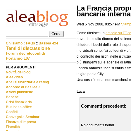
La Francia propo
bancaria interna
Wed 5 Nov 2008, 03:57 PM
Stam
Come riferisce un
articolo su FT.
novembre sulla riforma del sistema 
Chi siamo
::
FAQs
::
Basilea 4x4
chiudere i buchi della rete di supe
Temi di discussione
individuati sono: (a) collegi di vig
Forum decretoconfidi
di controllo dei rischi nelle istituz
Portalino 107
più stringenti sulle agenzie di rati
PER ARGOMENTI
Londra abbozza: non si entusiasma a
Novità del blog
in giro per la City.
AleaVideo
Una cosa è certa: non mancherà ma
Analisi finanziaria e rating
Accordo di Basilea 2
Luca
Azioni pubbliche
Banche
Crisi finanziaria
Commenti precedenti:
Business office
Confidi
Convegni e Seminari
Finanza d'impresa
No documents found
Fiscalità