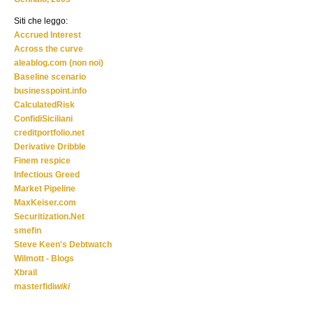
Siti che leggo:
Accrued Interest
Across the curve
aleablog.com (non noi)
Baseline scenario
businesspoint.info
CalculatedRisk
ConfidiSiciliani
creditportfolio.net
Derivative Dribble
Finem respice
Infectious Greed
Market Pipeline
MaxKeiser.com
Securitization.Net
smefin
Steve Keen's Debtwatch
Wilmott - Blogs
Xbrail
masterfidi
wiki