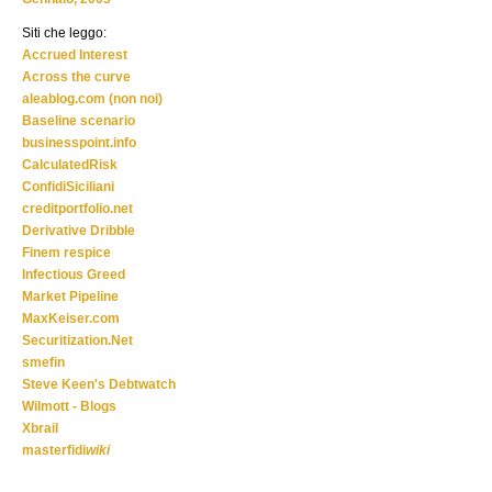
Siti che leggo:
Accrued Interest
Across the curve
aleablog.com (non noi)
Baseline scenario
businesspoint.info
CalculatedRisk
ConfidiSiciliani
creditportfolio.net
Derivative Dribble
Finem respice
Infectious Greed
Market Pipeline
MaxKeiser.com
Securitization.Net
smefin
Steve Keen's Debtwatch
Wilmott - Blogs
Xbrail
masterfidi
wiki