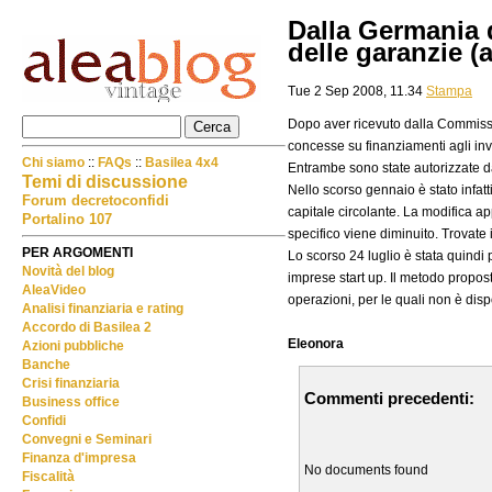
Dalla Germania d
delle garanzie (
Tue 2 Sep 2008, 11.34
Stampa
Dopo aver ricevuto dalla Commissio
concesse su finanziamenti agli inv
Chi siamo
::
FAQs
::
Basilea 4x4
Entrambe sono state autorizzate 
Temi di discussione
Nello scorso gennaio è stato infatti
Forum decretoconfidi
capitale circolante. La modifica ap
Portalino 107
specifico viene diminuito. Trovate 
PER ARGOMENTI
Lo scorso 24 luglio è stata quindi
Novità del blog
imprese start up. Il metodo propos
AleaVideo
operazioni, per le quali non è disp
Analisi finanziaria e rating
Accordo di Basilea 2
Eleonora
Azioni pubbliche
Banche
Crisi finanziaria
Commenti precedenti:
Business office
Confidi
Convegni e Seminari
Finanza d'impresa
No documents found
Fiscalità