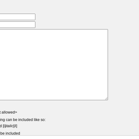
t
allowed>
ing can be included like so:
d [i]
italic
[/i]
 be included