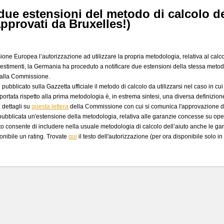
ue estensioni del metodo di calcolo del
approvati da Bruxelles!)
ne Europea l’autorizzazione ad utilizzare la propria metodologia, relativa al calcol
estimenti, la Germania ha proceduto a notificare due estensioni della stessa metod
dalla Commissione.
 pubblicato sulla Gazzetta ufficiale il metodo di calcolo da utilizzarsi nel caso in cu
portata rispetto alla prima metodologia è, in estrema sintesi, una diversa definizion
i dettagli su
questa lettera
della Commissione con cui si comunica l'approvazione de
 pubblicata un'estensione della metodologia, relativa alle garanzie concesse su ope
to consente di includere nella usuale metodologia di calcolo dell’aiuto anche le gar
onibile un rating. Trovate
qui
il testo dell'autorizzazione (per ora disponibile solo in