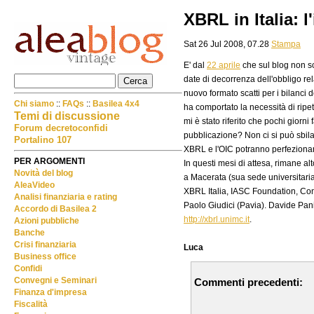
XBRL in Italia: 
Sat 26 Jul 2008, 07.28
Stampa
E' dal
22 aprile
che sul blog non sc
date di decorrenza dell'obbligo rel
nuovo formato scatti per i bilanci 
Chi siamo
::
FAQs
::
Basilea 4x4
ha comportato la necessità di ripet
Temi di discussione
mi è stato riferito che pochi giorni
Forum decretoconfidi
pubblicazione? Non ci si può sbila
Portalino 107
XBRL e l'OIC potranno perfezionare
PER ARGOMENTI
In questi mesi di attesa, rimane a
Novità del blog
a Macerata (sua sede universitaria)
AleaVideo
XBRL Italia, IASC Foundation, Cons
Analisi finanziaria e rating
Paolo Giudici (Pavia). Davide Paniz
Accordo di Basilea 2
http://xbrl.unimc.it
.
Azioni pubbliche
Banche
Crisi finanziaria
Luca
Business office
Confidi
Convegni e Seminari
Commenti precedenti:
Finanza d'impresa
Fiscalità