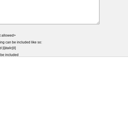
t
allowed>
ing can be included like so:
d [i]
italic
[/i]
 be included