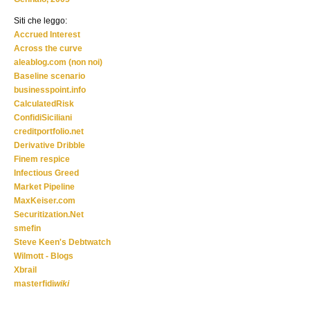
Siti che leggo:
Accrued Interest
Across the curve
aleablog.com (non noi)
Baseline scenario
businesspoint.info
CalculatedRisk
ConfidiSiciliani
creditportfolio.net
Derivative Dribble
Finem respice
Infectious Greed
Market Pipeline
MaxKeiser.com
Securitization.Net
smefin
Steve Keen's Debtwatch
Wilmott - Blogs
Xbrail
masterfidi
wiki