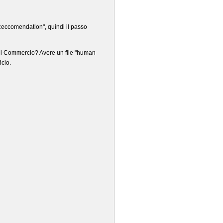
Reccomendation", quindi il passo
e di Commercio? Avere un file "human
icio.