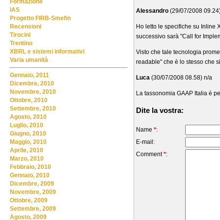
Formazione
IAS
Alessandro
(29/07/2008 09.24)
Progetto FIRB-Smefin
Ho letto le specifiche su Inlin
Recensioni
Tirocini
successivo sarà "Call for Implem
Trentino
XBRL e sistemi informativi
Visto che tale tecnologia prome
Varia umanità
readable" che è lo stesso che si
Gennaio, 2011
Luca
(30/07/2008 08.58) n/a
Dicembre, 2010
Novembre, 2010
La tassonomia GAAP Italia è pen
Ottobre, 2010
Settembre, 2010
Dite la vostra:
Agosto, 2010
Luglio, 2010
Name
*
:
Giugno, 2010
E-mail:
Maggio, 2010
Aprile, 2010
Comment
*
:
Marzo, 2010
Febbraio, 2010
Gennaio, 2010
Dicembre, 2009
Novembre, 2009
Ottobre, 2009
Settembre, 2009
Agosto, 2009