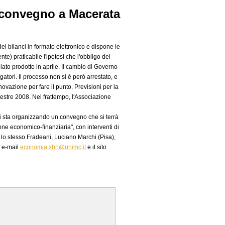
e, convegno a Macerata
 bilanci in formato elettronico e dispone le
e) praticabile l'ipotesi che l'obbligo del
olato prodotto in aprile. Il cambio di Governo
gatori. Il processo non si è però arrestato, e
novazione per fare il punto. Previsioni per la
mestre 2008. Nel frattempo, l'Associazione
ni sta organizzando un convegno che si terrà
one economico-finanziaria", con interventi di
 lo stesso Fradeani, Luciano Marchi (Pisa),
o e-mail
economia.xbrl@unimc.it
e il sito