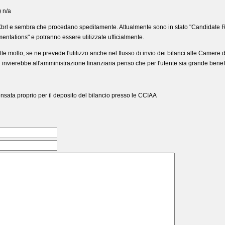
 n/a
e Xbrl e sembra che procedano speditamente. Attualmente sono in stato "Candidate 
entations" e potranno essere utilizzate ufficialmente.
tte molto, se ne prevede l'utilizzo anche nel flusso di invio dei bilanci alle Camer
 invierebbe all'amministrazione finanziaria penso che per l'utente sia grande benef
sata proprio per il deposito del bilancio presso le CCIAA