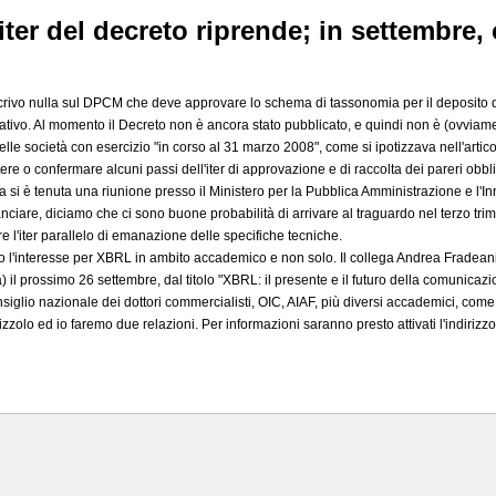
l'iter del decreto riprende; in settembr
rivo nulla sul DPCM che deve approvare lo schema di tassonomia per il deposito dei
ativo. Al momento il Decreto non è ancora stato pubblicato, e quindi non è (ovviament
delle società con esercizio "in corso al 31 marzo 2008", come si ipotizzava nell'artic
ere o confermare alcuni passi dell'iter di approvazione e di raccolta dei pareri obbli
 fa si è tenuta una riunione presso il Ministero per la Pubblica Amministrazione e l'In
nciare, diciamo che ci sono buone probabilità di arrivare al traguardo nel terzo tri
 l'iter parallelo di emanazione delle specifiche tecniche.
lto l'interesse per XBRL in ambito accademico e non solo. Il collega Andrea Fradea
 il prossimo 26 settembre, dal titolo "XBRL: il presente e il futuro della comunicazi
iglio nazionale dei dottori commercialisti, OIC, AIAF, più diversi accademici, come
zolo ed io faremo due relazioni. Per informazioni saranno presto attivati l'indirizz