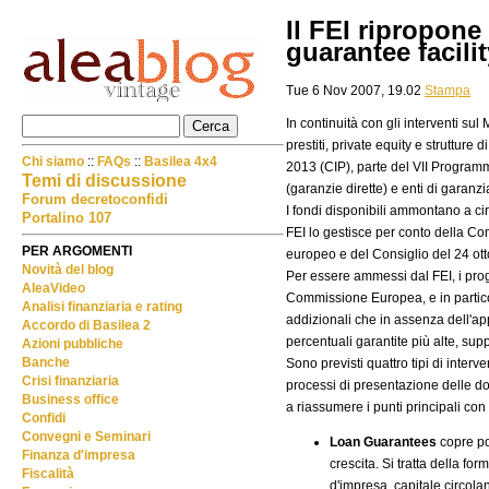
Il FEI ripropon
guarantee facili
Tue 6 Nov 2007, 19.02
Stampa
In continuità con gli interventi s
prestiti, private equity e struttur
Chi siamo
::
FAQs
::
Basilea 4x4
2013 (CIP), parte del VII Programm
Temi di discussione
(garanzie dirette) e enti di garanz
Forum decretoconfidi
I fondi disponibili ammontano a cir
Portalino 107
FEI lo gestisce per conto della 
PER ARGOMENTI
europeo e del Consiglio del 24 ott
Novità del blog
Per essere ammessi dal FEI, i pr
AleaVideo
Commissione Europea, e in partico
Analisi finanziaria e rating
addizionali che in assenza dell'ap
Accordo di Basilea 2
percentuali garantite più alte, supp
Azioni pubbliche
Banche
Sono previsti quattro tipi di interv
Crisi finanziaria
processi di presentazione delle 
Business office
a riassumere i punti principali c
Confidi
Convegni e Seminari
Loan Guarantees
copre po
Finanza d'impresa
crescita. Si tratta della fo
Fiscalità
d'impresa, capitale circola