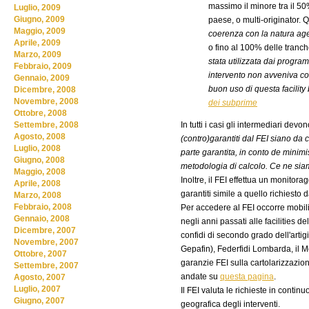
massimo il minore tra il 50
Luglio, 2009
Giugno, 2009
paese, o multi-originator.
Maggio, 2009
coerenza con la natura agev
Aprile, 2009
o fino al 100% delle tranc
Marzo, 2009
stata utilizzata dai prog
Febbraio, 2009
intervento non avveniva co
Gennaio, 2009
buon uso di questa facility
Dicembre, 2008
Novembre, 2008
dei subprime
Ottobre, 2008
In tutti i casi gli intermediari devo
Settembre, 2008
Agosto, 2008
(contro)garantiti dal FEI siano da 
Luglio, 2008
parte garantita, in conto de minimis
Giugno, 2008
metodologia di calcolo. Ce ne sia
Maggio, 2008
Inoltre, il FEI effettua un monitor
Aprile, 2008
garantiti simile a quello richiesto 
Marzo, 2008
Febbraio, 2008
Per accedere al FEI occorre mobili
Gennaio, 2008
negli anni passati alle facilities del
Dicembre, 2007
confidi di secondo grado dell'artig
Novembre, 2007
Gepafin), Federfidi Lombarda, il M
Ottobre, 2007
garanzie FEI sulla cartolarizzazio
Settembre, 2007
andate su
questa pagina
.
Agosto, 2007
Luglio, 2007
Il FEI valuta le richieste in conti
Giugno, 2007
geografica degli interventi.