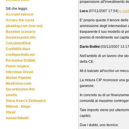
propensione all'investimento de
Siti che leggo:
Luca
(07/11/2007 17.54)
e-mail
Accrued Interest
E' proprio questo il tenore delle
Across the curve
ammissione degli intermediari a
aleablog.com (non noi)
trasparente il suo modello di pr
Baseline scenario
premio di rendimento sul capital
businesspoint.info
CalculatedRisk
Dario Boilini
(03/12/2007 13.1
ConfidiSiciliani
creditportfolio.net
Nell'ambito di un lavoro che sto
Derivative Dribble
della CE.
Finem respice
Mi è balzato all'occhio un mec
Infectious Greed
Market Pipeline
La misura CIP riconosce una gar
MaxKeiser.com
garanzie.
Securitization.Net
In concreto su di un finanziamen
smefin
comunità al massimo controgar
Steve Keen's Debtwatch
Wilmott - Blogs
Tale importo viene poi ulteriorm
Xbrail
capito).
masterfidi
wiki
Due i dubbi, uno tecnico: