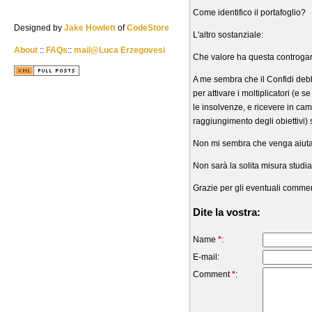
Come identifico il portafoglio?
Designed by
Jake Howlett
of
CodeStore
L'altro sostanziale:
About
::
FAQs
::
mail@Luca Erzegovesi
Che valore ha questa controgara
A me sembra che il Confidi debb
per attivare i moltiplicatori (e 
le insolvenze, e ricevere in ca
raggiungimento degli obiettivi) 
Non mi sembra che venga aiutato
Non sarà la solita misura studi
Grazie per gli eventuali commen
Dite la vostra:
Name
*
:
E-mail:
Comment
*
: