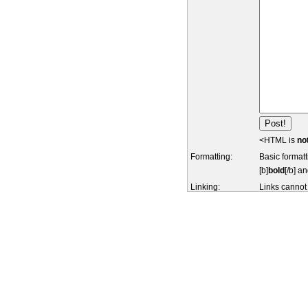
<HTML is
no
Formatting:
Basic formatt
[b]
bold
[/b] an
Linking:
Links cannot