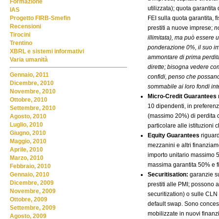
Formazione
utilizzata); quota garantit
IAS
FEI sulla quota garantita,
Progetto FIRB-Smefin
Recensioni
prestiti a nuove imprese;
n
Tirocini
illimitata), ma può essere 
Trentino
ponderazione 0%, il suo im
XBRL e sistemi informativi
ammontare di prima perdita
Varia umanità
dirette; bisogna vedere co
Gennaio, 2011
confidi, penso che possano
Dicembre, 2010
sommabile ai loro fondi int
Novembre, 2010
Micro-Credit Guarantees
Ottobre, 2010
10 dipendenti, in preferen
Settembre, 2010
(massimo 20%) di perdita co
Agosto, 2010
Luglio, 2010
particolare alle istituzioni
Giugno, 2010
Equity Guarantees
riguard
Maggio, 2010
mezzanini e altri finanziame
Aprile, 2010
importo unitario massimo 
Marzo, 2010
massima garantita 50% e fi
Febbraio, 2010
Securitisation:
garanzie su
Gennaio, 2010
Dicembre, 2009
prestiti alle PMI; possono 
Novembre, 2009
securitization) o sulle CLN 
Ottobre, 2009
default swap. Sono concess
Settembre, 2009
mobilizzate in nuovi finanz
Agosto, 2009