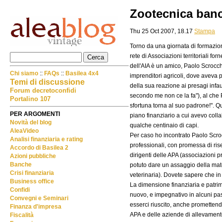
Zootecnica banca
Thu 25 Oct 2007, 18.17
Stampa
Torno da una giornata di formazio
rete di Associazioni territoriali fo
dell'AIA è un amico, Paolo Scrocch
Chi siamo
::
FAQs
::
Basilea 4x4
imprenditori agricoli, dove aveva 
Temi di discussione
della sua reazione ai presagi infa
Forum decretoconfidi
secondo me non ce la fa"), al che 
Portalino 107
sfortuna torna al suo padrone!". Q
PER ARGOMENTI
piano finanziario a cui avevo collab
Novità del blog
qualche centinaio di capi.
AleaVideo
Per caso ho incontrato Paolo Scrocc
Analisi finanziaria e rating
professionali, con promessa di rise
Accordo di Basilea 2
dirigenti delle APA (associazioni pr
Azioni pubbliche
Banche
potuto dare un assaggio della mate
Crisi finanziaria
veterinaria). Dovete sapere che in 
Business office
La dimensione finanziaria e patrim
Confidi
nuovo, e impegnativo in alcuni pas
Convegni e Seminari
esserci riuscito, anche promettendo
Finanza d'impresa
APA e delle aziende di allevament
Fiscalità