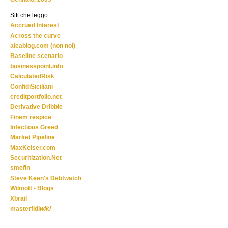
Siti che leggo:
Accrued Interest
Across the curve
aleablog.com (non noi)
Baseline scenario
businesspoint.info
CalculatedRisk
ConfidiSiciliani
creditportfolio.net
Derivative Dribble
Finem respice
Infectious Greed
Market Pipeline
MaxKeiser.com
Securitization.Net
smefin
Steve Keen's Debtwatch
Wilmott - Blogs
Xbrail
masterfidi
wiki