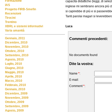
Formazione
capacità didattiche (leggi, di selez
IAS
inglese mi sembrano ancora più chiari
Progetto FIRB-Smefin
si capirebbe di più e si passerebbe 
Recensioni
Tanti parolai magari si leverebbe
Tirocini
Trentino
Luca
XBRL e sistemi informativi
Varia umanità
Commenti precedenti:
Gennaio, 2011
Dicembre, 2010
Novembre, 2010
Ottobre, 2010
No documents found
Settembre, 2010
Agosto, 2010
Dite la vostra:
Luglio, 2010
Giugno, 2010
Maggio, 2010
Name
*
:
Aprile, 2010
E-mail:
Marzo, 2010
Febbraio, 2010
Comment
*
:
Gennaio, 2010
Dicembre, 2009
Novembre, 2009
Ottobre, 2009
Settembre, 2009
Agosto, 2009