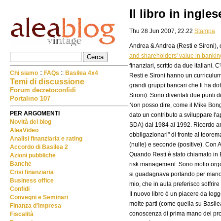
Il libro in ingle
Thu 28 Jun 2007, 22.22
Stampa
Andrea & Andrea (Resti e Sironi), 
and shareholders' value in bankin
finanziari, scritto da due italiani. C
Chi siamo
::
FAQs
::
Basilea 4x4
Resti e Sironi hanno un curriculu
Temi di discussione
grandi gruppi bancari che li ha dot
Forum decretoconfidi
Sironi). Sono diventati due punti d
Portalino 107
Non posso dire, come il Mike Bong
PER ARGOMENTI
dato un contributo a sviluppare l'a
Novità del blog
SDA) dal 1984 al 1992. Ricordo anco
AleaVideo
obbligazionari" di fronte al teore
Analisi finanziaria e rating
(nulle) e seconde (positive). Con A
Accordo di Basilea 2
Quando Resti è stato chiamato in 
Azioni pubbliche
Banche
risk management. Sono molto orgogl
Crisi finanziaria
si guadagnava portando per mano i
Business office
mio, che in aula preferisco soffrire e
Confidi
Il nuovo libro è un piacere da leg
Convegni e Seminari
molte parti (come quella su Basilea
Finanza d'impresa
conoscenza di prima mano dei probl
Fiscalità