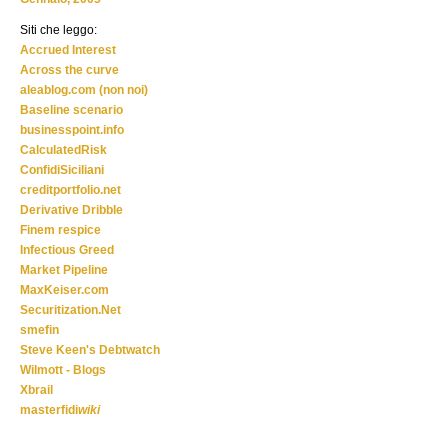
Siti che leggo:
Accrued Interest
Across the curve
aleablog.com (non noi)
Baseline scenario
businesspoint.info
CalculatedRisk
ConfidiSiciliani
creditportfolio.net
Derivative Dribble
Finem respice
Infectious Greed
Market Pipeline
MaxKeiser.com
Securitization.Net
smefin
Steve Keen's Debtwatch
Wilmott - Blogs
Xbrail
masterfidi
wiki