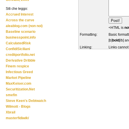
Siti che leggo:
Accrued Interest
Across the curve
aleablog.com (non noi)
<HTML is
no
Baseline scenario
Formatting:
Basic formatt
businesspoint.info
[b]
bold
[/b] an
CalculatedRisk
Linking:
Links cannot
ConfidiSiciliani
creditportfolio.net
Derivative Dribble
Finem respice
Infectious Greed
Market Pipeline
MaxKeiser.com
Securitization.Net
smefin
Steve Keen's Debtwatch
Wilmott - Blogs
Xbrail
masterfidi
wiki