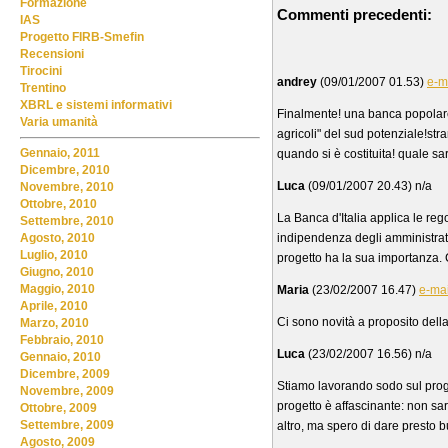
Formazione
Commenti precedenti:
IAS
Progetto FIRB-Smefin
Recensioni
Tirocini
andrey
(09/01/2007 01.53)
e-m
Trentino
XBRL e sistemi informativi
Finalmente! una banca popolare 
Varia umanità
agricoli" del sud potenziale!str
Gennaio, 2011
quando si è costituita! quale sar
Dicembre, 2010
Luca
(09/01/2007 20.43) n/a
Novembre, 2010
Ottobre, 2010
La Banca d'Italia applica le rego
Settembre, 2010
indipendenza degli amministrato
Agosto, 2010
Luglio, 2010
progetto ha la sua importanza. 
Giugno, 2010
Maggio, 2010
Maria
(23/02/2007 16.47)
e-mai
Aprile, 2010
Ci sono novità a proposito dell
Marzo, 2010
Febbraio, 2010
Luca
(23/02/2007 16.56) n/a
Gennaio, 2010
Dicembre, 2009
Stiamo lavorando sodo sul program
Novembre, 2009
progetto è affascinante: non s
Ottobre, 2009
Settembre, 2009
altro, ma spero di dare presto b
Agosto, 2009