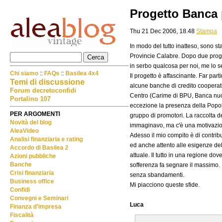
Progetto Banca 
Thu 21 Dec 2006, 18.48
Stampa
In modo del tutto inatteso, sono st
Provincie Calabre. Dopo due proget
in serbo qualcosa per noi, me lo s
Chi siamo
::
FAQs
::
Basilea 4x4
Il progetto è affascinante. Far pa
Temi di discussione
alcune banche di credito cooperati
Forum decretoconfidi
Centro (Carime di BPU, Banca nuo
Portalino 107
eccezione la presenza della Popola
PER ARGOMENTI
gruppo di promotori. La raccolta de
Novità del blog
immaginavo, ma c'è una motivazione 
AleaVideo
Adesso il mio compito è di contribu
Analisi finanziaria e rating
ed anche attento alle esigenze del
Accordo di Basilea 2
attuale. Il tutto in una regione dove
Azioni pubbliche
Banche
sofferenza fa segnare il massimo. 
Crisi finanziaria
senza sbandamenti.
Business office
Mi piacciono queste sfide.
Confidi
Convegni e Seminari
Luca
Finanza d'impresa
Fiscalità