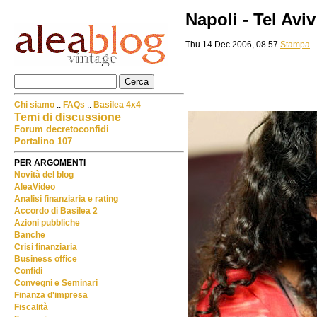
Napoli - Tel Aviv
Thu 14 Dec 2006, 08.57
Stampa
Chi siamo
::
FAQs
::
Basilea 4x4
Temi di discussione
Forum decretoconfidi
Portalino 107
PER ARGOMENTI
Novità del blog
AleaVideo
Analisi finanziaria e rating
Accordo di Basilea 2
Azioni pubbliche
Banche
Crisi finanziaria
Business office
Confidi
Convegni e Seminari
Finanza d'impresa
Fiscalità