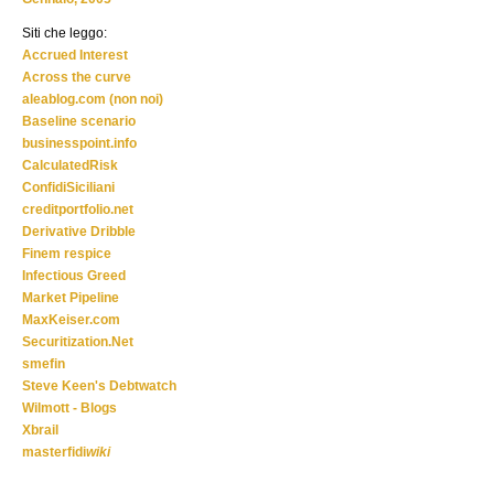
Siti che leggo:
Accrued Interest
Across the curve
aleablog.com (non noi)
Baseline scenario
businesspoint.info
CalculatedRisk
ConfidiSiciliani
creditportfolio.net
Derivative Dribble
Finem respice
Infectious Greed
Market Pipeline
MaxKeiser.com
Securitization.Net
smefin
Steve Keen's Debtwatch
Wilmott - Blogs
Xbrail
masterfidi
wiki