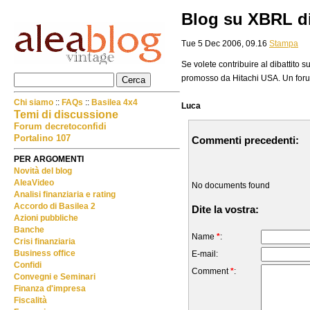
Blog su XBRL di
Tue 5 Dec 2006, 09.16
Stampa
Se volete contribuire al dibattito 
promosso da Hitachi USA. Un foru
Chi siamo
::
FAQs
::
Basilea 4x4
Luca
Temi di discussione
Forum decretoconfidi
Portalino 107
Commenti precedenti:
PER ARGOMENTI
Novità del blog
AleaVideo
No documents found
Analisi finanziaria e rating
Accordo di Basilea 2
Dite la vostra:
Azioni pubbliche
Banche
Name
*
:
Crisi finanziaria
Business office
E-mail:
Confidi
Comment
*
:
Convegni e Seminari
Finanza d'impresa
Fiscalità