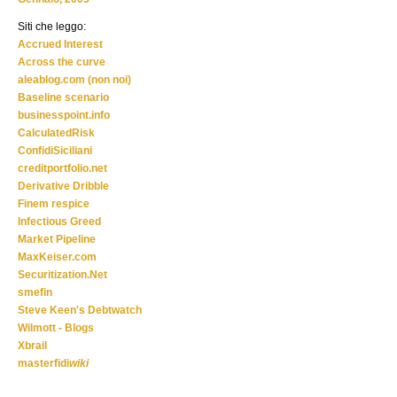
Siti che leggo:
Accrued Interest
Across the curve
aleablog.com (non noi)
Baseline scenario
businesspoint.info
CalculatedRisk
ConfidiSiciliani
creditportfolio.net
Derivative Dribble
Finem respice
Infectious Greed
Market Pipeline
MaxKeiser.com
Securitization.Net
smefin
Steve Keen's Debtwatch
Wilmott - Blogs
Xbrail
masterfidi
wiki