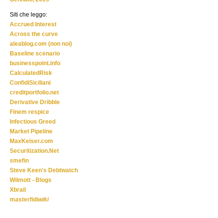
Siti che leggo:
Accrued Interest
Across the curve
aleablog.com (non noi)
Baseline scenario
businesspoint.info
CalculatedRisk
ConfidiSiciliani
creditportfolio.net
Derivative Dribble
Finem respice
Infectious Greed
Market Pipeline
MaxKeiser.com
Securitization.Net
smefin
Steve Keen's Debtwatch
Wilmott - Blogs
Xbrail
masterfidi
wiki