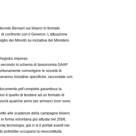
ecreto Bersani sui bilanci in formato
lo di confronto con il Governo. L'attuazione
lio dei Ministri su iniziativa del Ministero
 Registro imprese;
dine) secondo lo schema di tassonomia GAAP
portunamente coinvolgere le società di
tueranno iniziative specifiche, raccordate con
l documento pdf completo garantisce la
tivo è quello di tendere ad un formato di
 vorrà qualche anno per arrivarci (non sono
spetto alle scadenze della campagna bilanci
 in forma volontaria giù attuata nel 2006;
 tecnologia; già ci si è portati avanti nei
sto potrebbe occuparsi la neocostituita