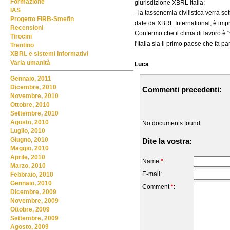
Formazione
giurisdizione XBRL Italia;
IAS
- la tassonomia civilistica verrà s
Progetto FIRB-Smefin
date da XBRL International, è impro
Recensioni
Confermo che il clima di lavoro è "
Tirocini
l'Italia sia il primo paese che fa 
Trentino
XBRL e sistemi informativi
Varia umanità
Luca
Gennaio, 2011
Dicembre, 2010
Commenti precedenti:
Novembre, 2010
Ottobre, 2010
Settembre, 2010
Agosto, 2010
No documents found
Luglio, 2010
Giugno, 2010
Dite la vostra:
Maggio, 2010
Aprile, 2010
Name
*
:
Marzo, 2010
E-mail:
Febbraio, 2010
Gennaio, 2010
Comment
*
:
Dicembre, 2009
Novembre, 2009
Ottobre, 2009
Settembre, 2009
Agosto, 2009