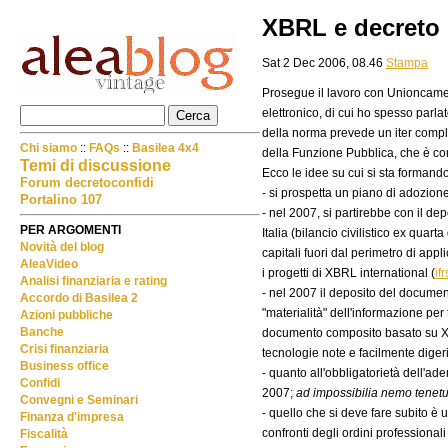
XBRL e decreto 
Sat 2 Dec 2006, 08.46
Stampa
Prosegue il lavoro con Unioncamere
elettronico, di cui ho spesso parl
della norma prevede un iter comples
Chi siamo
::
FAQs
::
Basilea 4x4
della Funzione Pubblica, che è co
Temi di discussione
Ecco le idee su cui si sta formand
Forum decretoconfidi
- si prospetta un piano di adozion
Portalino 107
- nel 2007, si partirebbe con il d
PER ARGOMENTI
Italia (bilancio civilistico ex qu
Novità del blog
capitali fuori dal perimetro di app
AleaVideo
i progetti di XBRL international (
if
Analisi finanziaria e rating
- nel 2007 il deposito del documen
Accordo di Basilea 2
"materialità" dell'informazione per
Azioni pubbliche
Banche
documento composito basato su XBR
Crisi finanziaria
tecnologie note e facilmente digerib
Business office
- quanto all'obbligatorietà dell'a
Confidi
2007;
ad impossibilia nemo tenetu
Convegni e Seminari
- quello che si deve fare subito è
Finanza d'impresa
confronti degli ordini professionali
Fiscalità