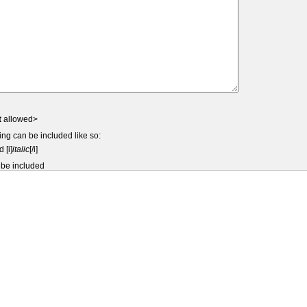
t
allowed>
ing can be included like so:
d [i]
italic
[/i]
 be included