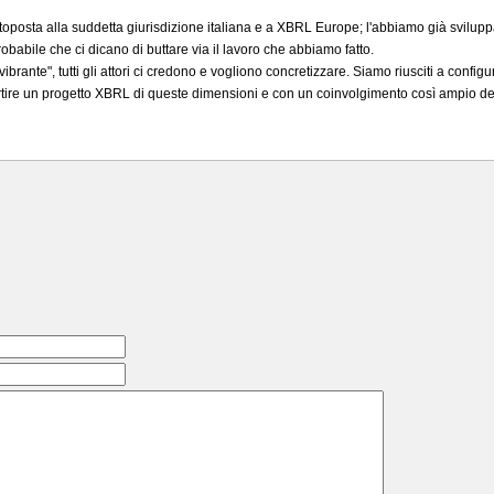
ottoposta alla suddetta giurisdizione italiana e a XBRL Europe; l'abbiamo già sviluppa
babile che ci dicano di buttare via il lavoro che abbiamo fatto.
vibrante", tutti gli attori ci credono e vogliono concretizzare. Siamo riusciti a con
partire un progetto XBRL di queste dimensioni e con un coinvolgimento così ampio del