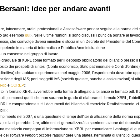
Bersani: idee per andare avanti
, Infocamere, ordini professionali e Assosoftware per dar seguito alla norma del d
ato (ad esempio
qui
). Nelle ultime riunioni si sono discussi i punti da portare al tavo
so, che coinvolge diversi ministeri e sfocia in un Decreto del Presidente del Consig
mpetente in materia di informatica e Pubblica Amministrazione.
o un consenso nel gruppo di lavoro:
e
graduale
di XBRL come formato per il deposito obbligatorio del bilancio presso il
eposito dei prospetti di sintesi (Conto economico, Stato patrimoniale e Conti d'or
arta direttiva) che abbiamo sperimentato nel maggio 2006; l'esperimento dovrebbe op
licazione degli IAS; per i soggetti IAS (società quotate, banche e assicurazioni) si at
rs-gp
e
COREP
);
to in formato XBRL avverrebbe nella forma di allegato al bilancio in formato pdf. I
 tutti, compresi quelli che non saranno in grado di elaborare il formato XBRL; l'obiet
L e comprendente tutti i documenti del bilancio di esercizio: Realisticamente, ci
ili);
dempimento nel 2007, è una questione di tempi dell'iter di attuazione della norma ri
r
, ce la si potrebbe fare, altrimenti si generalizzerà la sperimentazione del deposito
 una massiccia campagna di informazione su XBRL per comunicare i vantaggi di questa
 e dei
software vendor
; occorre raggiungere una platea sterminata di utenti; di que