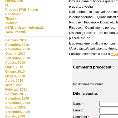
Formazione
torrete il pane di bocca a quelli p
IAS
prudenzia vostra –.
Progetto FIRB-Smefin
Udito ebbono le piacevolezze con la 
Recensioni
lo domandorono: – Quanti ducati aves
Tirocini
Rispose il Piovano: – Ducati otto 
Trentino
Rispose: – Quanti me ne porrete.
XBRL e sistemi informativi
Varia umanità
Dissono gli uficiali: – Se noi non 
piacere alcuno.
Gennaio, 2011
E posongliene quattro e non più.
Dicembre, 2010
Motti e facezie del piovano Arlotto
Novembre, 2010
Ottobre, 2010
Edizione elettronica a cura di
www.
Settembre, 2010
Agosto, 2010
Commenti precedenti:
Luglio, 2010
Giugno, 2010
Maggio, 2010
Aprile, 2010
No documents found
Marzo, 2010
Febbraio, 2010
Dite la vostra:
Gennaio, 2010
Dicembre, 2009
Novembre, 2009
Name
*
:
Ottobre, 2009
E-mail:
Settembre, 2009
Agosto, 2009
Comment
*
: