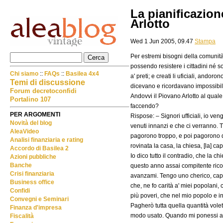
La pianificazion
Arlotto
Wed 1 Jun 2005, 09.47
Stampa
Per estremi bisogni della comunità 
possendo resistere i cittadini né s
Chi siamo
::
FAQs
::
Basilea 4x4
a' preti; e creati li uficiali, andoro
Temi di discussione
dicevano e ricordavano impossibili
Forum decretoconfidi
Andovvi il Piovano Arlotto al qual
Portalino 107
faccendo?
PER ARGOMENTI
Rispose: – Signori ufficiali, io vengo
Novità del blog
venuti innanzi e che ci verranno. T
AleaVideo
pagorono troppo, e poi pagorono dua
Analisi finanziaria e rating
rovinata la casa, la chiesa, [la] cap
Accordo di Basilea 2
Io dico tutto il contradio, che la c
Azioni pubbliche
Banche
questo anno assai compitente ricol
Crisi finanziaria
avanzami. Tengo uno cherico, capp
Business office
che, ne fo carità a' miei popolani
Confidi
più poveri, che nel mio popolo e in t
Convegni e Seminari
Pagherò tutta quella quantità vole
Finanza d'impresa
modo usato. Quando mi ponessi an
Fiscalità