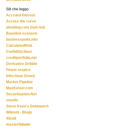
Siti che leggo:
Accrued Interest
Across the curve
aleablog.com (non noi)
Baseline scenario
businesspoint.info
CalculatedRisk
ConfidiSiciliani
creditportfolio.net
Derivative Dribble
Finem respice
Infectious Greed
Market Pipeline
MaxKeiser.com
Securitization.Net
smefin
Steve Keen's Debtwatch
Wilmott - Blogs
Xbrail
masterfidi
wiki